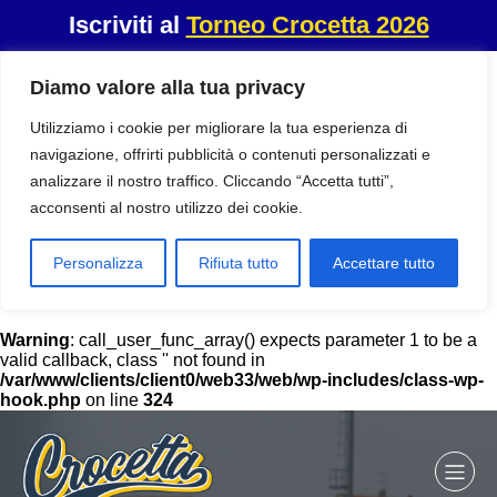
Iscriviti al
Torneo Crocetta 2026
Diamo valore alla tua privacy
Utilizziamo i cookie per migliorare la tua esperienza di
navigazione, offrirti pubblicità o contenuti personalizzati e
analizzare il nostro traffico. Cliccando “Accetta tutti”,
acconsenti al nostro utilizzo dei cookie.
Personalizza
Rifiuta tutto
Accettare tutto
Warning
: call_user_func_array() expects parameter 1 to be a
valid callback, class '' not found in
/var/www/clients/client0/web33/web/wp-includes/class-wp-
hook.php
on line
324