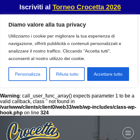
Iscriviti al
Torneo Crocetta 2026
Diamo valore alla tua privacy
Utilizziamo i cookie per migliorare la tua esperienza di
navigazione, offrirti pubblicità o contenuti personalizzati e
analizzare il nostro traffico. Cliccando “Accetta tutti”,
acconsenti al nostro utilizzo dei cookie.
Personalizza
Rifiuta tutto
Accettare tutto
Warning
: call_user_func_array() expects parameter 1 to be a
valid callback, class '' not found in
/var/www/clients/client0/web33/web/wp-includes/class-wp-
hook.php
on line
324