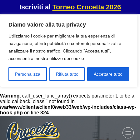
Iscriviti al
Torneo Crocetta 2026
Diamo valore alla tua privacy
Utilizziamo i cookie per migliorare la tua esperienza di
navigazione, offrirti pubblicità o contenuti personalizzati e
analizzare il nostro traffico. Cliccando “Accetta tutti”,
acconsenti al nostro utilizzo dei cookie.
Personalizza
Rifiuta tutto
Accettare tutto
Warning
: call_user_func_array() expects parameter 1 to be a
valid callback, class '' not found in
/var/www/clients/client0/web33/web/wp-includes/class-wp-
hook.php
on line
324