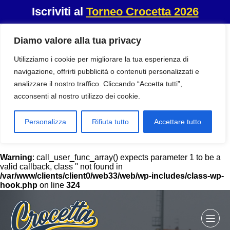
Iscriviti al
Torneo Crocetta 2026
Diamo valore alla tua privacy
Utilizziamo i cookie per migliorare la tua esperienza di
navigazione, offrirti pubblicità o contenuti personalizzati e
analizzare il nostro traffico. Cliccando “Accetta tutti”,
acconsenti al nostro utilizzo dei cookie.
Personalizza
Rifiuta tutto
Accettare tutto
Warning
: call_user_func_array() expects parameter 1 to be a
valid callback, class '' not found in
/var/www/clients/client0/web33/web/wp-includes/class-wp-
hook.php
on line
324