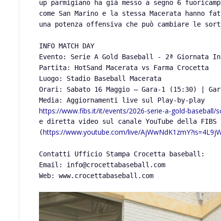
up parmigiano ha già messo a segno 6 fuoricamp
come San Marino e la stessa Macerata hanno fat
una potenza offensiva che può cambiare le sort
​INFO MATCH DAY
​Evento: Serie A Gold Baseball - 2ª Giornata I
​Partita: HotSand Macerata vs Farma Crocetta
​Luogo: Stadio Baseball Macerata
​Orari: Sabato 16 Maggio – Gara-1 (15:30) | Ga
https://www.fibs.it/it/events/2026-serie-a-gold-baseball/
e diretta video sul canale YouTube della FIBS
https://www.youtube.com/live/AjWwNdK1zmY?is=4L9jW
(
​Contatti Ufficio Stampa Crocetta baseball:
Email: info@crocettabaseball.com
Web: www.crocettabaseball.com