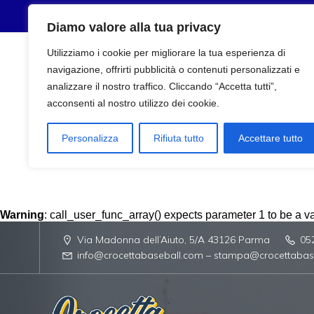
Diamo valore alla tua privacy
Utilizziamo i cookie per migliorare la tua esperienza di
navigazione, offrirti pubblicità o contenuti personalizzati e
analizzare il nostro traffico. Cliccando “Accetta tutti”,
acconsenti al nostro utilizzo dei cookie.
Personalizza
Rifiuta tutto
Accettare tutto
Warning
: call_user_func_array() expects parameter 1 to be a val
Via Madonna dell’Aiuto, 5/A 43126 Parma
05
info@crocettabaseball.com – stampa@crocettabas