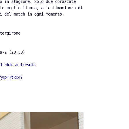
o in stagione. Solo due corazzate
to meglio finora, a testimonianza di
i del match in ogni momento.
ntergirone
ra-2 (20:30)
schedule-and-results
yqxFYtRi6IY