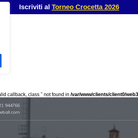
Iscriviti al
Torneo Crocetta 2026
id callback, class '' not found in
/var/www/clients/client0/we
21 944766
eball.com