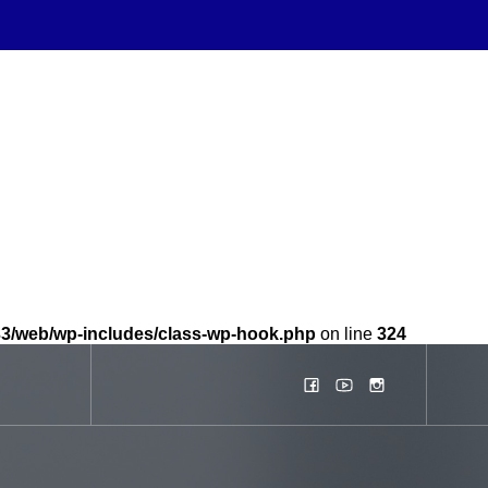
b33/web/wp-includes/class-wp-hook.php
on line
324