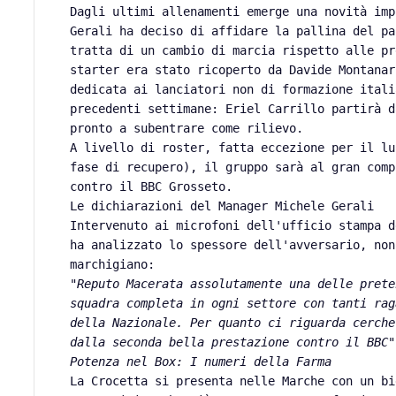
​Dagli ultimi allenamenti emerge una novità im
Gerali ha deciso di affidare la pallina del pa
tratta di un cambio di marcia rispetto alle pr
starter era stato ricoperto da Davide Montanar
dedicata ai lanciatori non di formazione itali
precedenti settimane: Eriel Carrillo partirà d
pronto a subentrare come rilievo.
​A livello di roster, fatta eccezione per il l
fase di recupero), il gruppo sarà al gran comp
contro il BBC Grosseto.
​Le dichiarazioni del Manager Michele Gerali
​Intervenuto ai microfoni dell'ufficio stampa 
ha analizzato lo spessore dell'avversario, non
marchigiano:
​"
Reputo Macerata assolutamente una delle prete
squadra completa in ogni settore con tanti rag
della Nazionale. Per quanto ci riguarda cerche
dalla seconda bella prestazione contro il BBC"
​Potenza nel Box: I numeri della Farma
​La Crocetta si presenta nelle Marche con un b