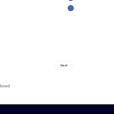
Next
losed