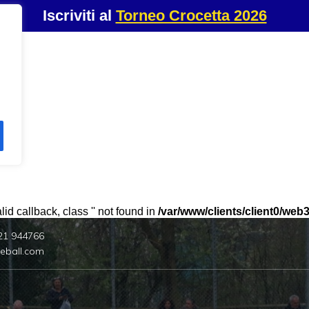
Iscriviti al
Torneo Crocetta 2026
id callback, class '' not found in
/var/www/clients/client0/we
21 944766
eball.com