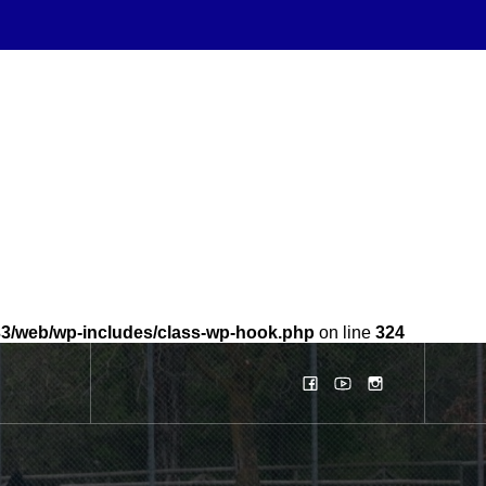
b33/web/wp-includes/class-wp-hook.php
on line
324