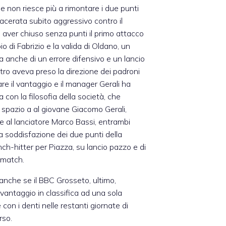
e non riesce più a rimontare i due punti
acerata subito aggressivo contro il
o aver chiuso senza punti il primo attacco
 di Fabrizio e la valida di Oldano, un
sa anche di un errore difensivo e un lancio
ntro aveva preso la direzione dei padroni
e il vantaggio e il manager Gerali ha
a con la filosofia della società, che
osì spazio a al giovane Giacomo Gerali,
e al lanciatore Marco Bassi, entrambi
a soddisfazione dei due punti della
nch-hitter per Piazza, su lancio pazzo e di
 match.
anche se il BBC Grosseto, ultimo,
vantaggio in classifica ad una sola
con i denti nelle restanti giornate di
rso.