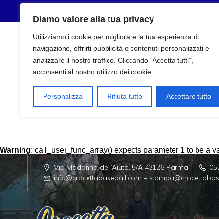
Diamo valore alla tua privacy
Utilizziamo i cookie per migliorare la tua esperienza di
navigazione, offrirti pubblicità o contenuti personalizzati e
analizzare il nostro traffico. Cliccando “Accetta tutti”,
acconsenti al nostro utilizzo dei cookie.
Personalizza
Rifiuta tutto
Accettare tutto
Warning
: call_user_func_array() expects parameter 1 to be a val
Via Madonna dell’Aiuto, 5/A 43126 Parma
05
info@crocettabaseball.com – stampa@crocettabas