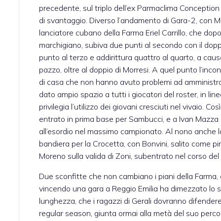
precedente, sul triplo dell’ex Parmaclima Conception 
di svantaggio. Diverso l’andamento di Gara-2, con M
lanciatore cubano della Farma Eriel Carrillo, che dop
marchigiano, subiva due punti al secondo con il doppio
punto al terzo e addirittura quattro al quarto, a cau
pazzo, oltre al doppio di Morresi. A quel punto l’inco
di casa che non hanno avuto problemi ad amministrar
dato ampio spazio a tutti i giocatori del roster, in line
privilegia l’utilizzo dei giovani cresciuti nel vivaio. C
entrato in prima base per Sambucci, e a Ivan Mazza 
all’esordio nel massimo campionato. Al nono anche l
bandiera per la Crocetta, con Bonvini, salito come pi
Moreno sulla valida di Zoni, subentrato nel corso del
Due sconfitte che non cambiano i piani della Farma, 
vincendo una gara a Reggio Emilia ha dimezzato lo s
lunghezza, che i ragazzi di Gerali dovranno difendere 
regular season, giunta ormai alla metà del suo perco