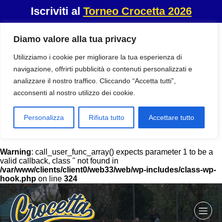
Iscriviti al
Torneo Crocetta 2026
Diamo valore alla tua privacy
Utilizziamo i cookie per migliorare la tua esperienza di
navigazione, offrirti pubblicità o contenuti personalizzati e
analizzare il nostro traffico. Cliccando “Accetta tutti”,
acconsenti al nostro utilizzo dei cookie.
Personalizza
Rifiuta tutto
Accettare tutto
Warning
: call_user_func_array() expects parameter 1 to be a
valid callback, class '' not found in
/var/www/clients/client0/web33/web/wp-includes/class-wp-
hook.php
on line
324