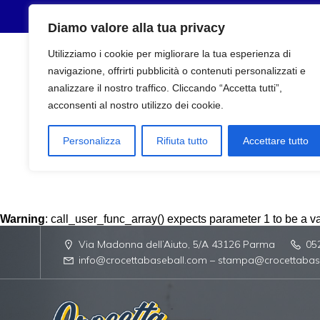
Diamo valore alla tua privacy
Utilizziamo i cookie per migliorare la tua esperienza di
navigazione, offrirti pubblicità o contenuti personalizzati e
analizzare il nostro traffico. Cliccando “Accetta tutti”,
acconsenti al nostro utilizzo dei cookie.
Personalizza
Rifiuta tutto
Accettare tutto
Warning
: call_user_func_array() expects parameter 1 to be a val
Via Madonna dell’Aiuto, 5/A 43126 Parma
05
info@crocettabaseball.com – stampa@crocettabas