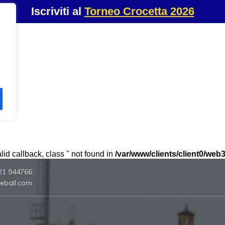
Iscriviti al
Torneo Crocetta 2026
id callback, class '' not found in
/var/www/clients/client0/we
21 944766
eball.com