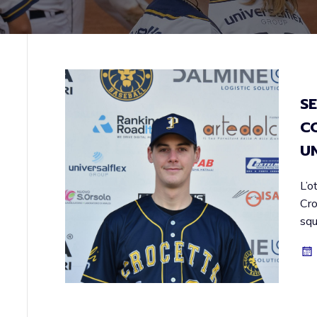
S
C
U
L’o
Cro
squ