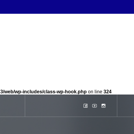
b33/web/wp-includes/class-wp-hook.php
on line
324