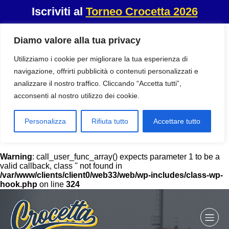
Iscriviti al
Torneo Crocetta 2026
Diamo valore alla tua privacy
Utilizziamo i cookie per migliorare la tua esperienza di
navigazione, offrirti pubblicità o contenuti personalizzati e
analizzare il nostro traffico. Cliccando “Accetta tutti”,
acconsenti al nostro utilizzo dei cookie.
Personalizza
Rifiuta tutto
Accettare tutto
Warning
: call_user_func_array() expects parameter 1 to be a
valid callback, class '' not found in
/var/www/clients/client0/web33/web/wp-includes/class-wp-
hook.php
on line
324