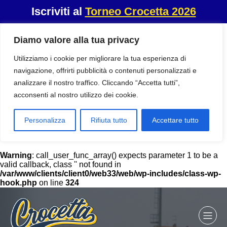
Iscriviti al
Torneo Crocetta 2026
Diamo valore alla tua privacy
Utilizziamo i cookie per migliorare la tua esperienza di
navigazione, offrirti pubblicità o contenuti personalizzati e
analizzare il nostro traffico. Cliccando “Accetta tutti”,
acconsenti al nostro utilizzo dei cookie.
Personalizza
Rifiuta tutto
Accettare tutto
Warning
: call_user_func_array() expects parameter 1 to be a
valid callback, class '' not found in
/var/www/clients/client0/web33/web/wp-includes/class-wp-
hook.php
on line
324