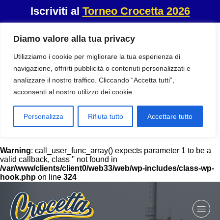
Iscriviti al
Torneo Crocetta 2026
Diamo valore alla tua privacy
Utilizziamo i cookie per migliorare la tua esperienza di
navigazione, offrirti pubblicità o contenuti personalizzati e
analizzare il nostro traffico. Cliccando “Accetta tutti”,
acconsenti al nostro utilizzo dei cookie.
Personalizza
Rifiuta tutto
Accettare tutto
Warning
: call_user_func_array() expects parameter 1 to be a
valid callback, class '' not found in
/var/www/clients/client0/web33/web/wp-includes/class-wp-
hook.php
on line
324