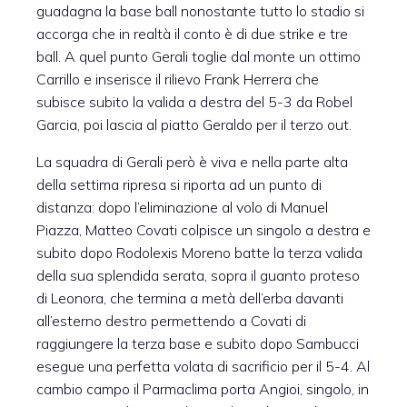
guadagna la base ball nonostante tutto lo stadio si
accorga che in realtà il conto è di due strike e tre
ball. A quel punto Gerali toglie dal monte un ottimo
Carrillo e inserisce il rilievo Frank Herrera che
subisce subito la valida a destra del 5-3 da Robel
Garcia, poi lascia al piatto Geraldo per il terzo out.
La squadra di Gerali però è viva e nella parte alta
della settima ripresa si riporta ad un punto di
distanza: dopo l’eliminazione al volo di Manuel
Piazza, Matteo Covati colpisce un singolo a destra e
subito dopo Rodolexis Moreno batte la terza valida
della sua splendida serata, sopra il guanto proteso
di Leonora, che termina a metà dell’erba davanti
all’esterno destro permettendo a Covati di
raggiungere la terza base e subito dopo Sambucci
esegue una perfetta volata di sacrificio per il 5-4. Al
cambio campo il Parmaclima porta Angioi, singolo, in