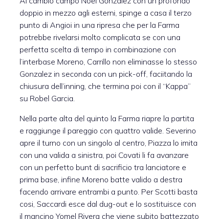
Al cambio campo Noel Gonzalez con un profondo
doppio in mezzo agli esterni, spinge a casa il terzo
punto di Angioi in una ripresa che per la Farma
potrebbe rivelarsi molto complicata se con una
perfetta scelta di tempo in combinazione con
l’interbase Moreno, Carrillo non eliminasse lo stesso
Gonzalez in seconda con un pick-off, faciitando la
chiusura dell’inning, che termina poi con il “Kappa”
su Robel Garcia.
Nella parte alta del quinto la Farma riapre la partita
e raggiunge il pareggio con quattro valide. Severino
apre il turno con un singolo al centro, Piazza lo imita
con una valida a sinistra, poi Covati li fa avanzare
con un perfetto bunt di sacrificio tra lanciatore e
prima base, infine Moreno batte valido a destra
facendo arrivare entrambi a punto. Per Scotti basta
cosi, Saccardi esce dal dug-out e lo sostituisce con
il mancino Yomel Rivera che viene subito battezzato