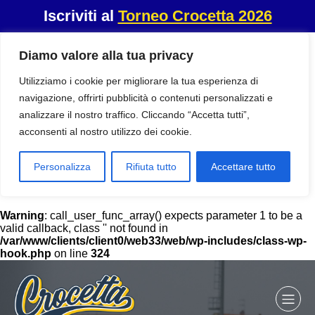
Iscriviti al
Torneo Crocetta 2026
Diamo valore alla tua privacy
Utilizziamo i cookie per migliorare la tua esperienza di
navigazione, offrirti pubblicità o contenuti personalizzati e
analizzare il nostro traffico. Cliccando “Accetta tutti”,
acconsenti al nostro utilizzo dei cookie.
Personalizza
Rifiuta tutto
Accettare tutto
Warning
: call_user_func_array() expects parameter 1 to be a
valid callback, class '' not found in
/var/www/clients/client0/web33/web/wp-includes/class-wp-
hook.php
on line
324