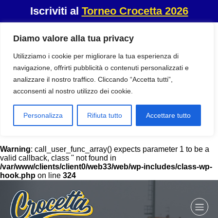
Iscriviti al
Torneo Crocetta 2026
Diamo valore alla tua privacy
Utilizziamo i cookie per migliorare la tua esperienza di
navigazione, offrirti pubblicità o contenuti personalizzati e
analizzare il nostro traffico. Cliccando “Accetta tutti”,
acconsenti al nostro utilizzo dei cookie.
Personalizza
Rifiuta tutto
Accettare tutto
Warning
: call_user_func_array() expects parameter 1 to be a
valid callback, class '' not found in
/var/www/clients/client0/web33/web/wp-includes/class-wp-
hook.php
on line
324