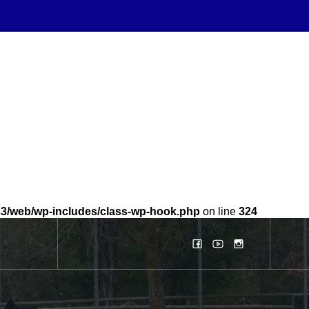
b33/web/wp-includes/class-wp-hook.php
on line
324