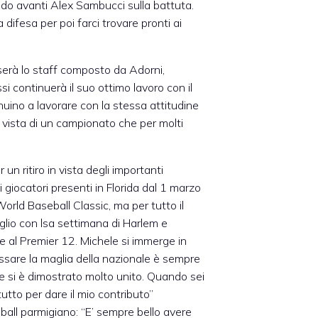
do avanti Alex Sambucci sulla battuta.
difesa per poi farci trovare pronti ai
serà lo staff composto da Adorni,
i continuerà il suo ottimo lavoro con il
inuino a lavorare con la stessa attitudine
n vista di un campionato che per molti
un ritiro in vista degli importanti
giocatori presenti in Florida dal 1 marzo
orld Baseball Classic, ma per tutto il
glio con lsa settimana di Harlem e
e al Premier 12. Michele si immerge in
ssare la maglia della nazionale è sempre
 si è dimostrato molto unito. Quando sei
tutto per dare il mio contributo”
ball parmigiano: “E’ sempre bello avere