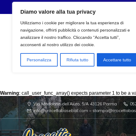
Diamo valore alla tua privacy
Utilizziamo i cookie per migliorare la tua esperienza di
navigazione, offrirti pubblicità o contenuti personalizzati e
analizzare il nostro traffico. Cliccando “Accetta tutti”,
acconsenti al nostro utilizzo dei cookie.
Personalizza
Rifiuta tutto
Accettare tutto
Warning
: call_user_func_array() expects parameter 1 to be a val
Via Madonna dell’Aiuto, 5/A 43126 Parma
05
info@crocettabaseball.com – stampa@crocettabas