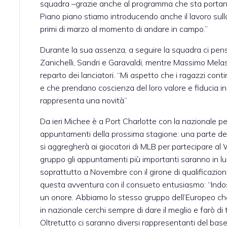
squadra –grazie anche al programma che sta portan
Piano piano stiamo introducendo anche il lavoro sulla 
primi di marzo al momento di andare in campo.”
Durante la sua assenza, a seguire la squadra ci pen
Zanichelli, Sandri e Garavaldi, mentre Massimo Melass
reparto dei lanciatori. “Mi aspetto che i ragazzi cont
e che prendano coscienza del loro valore e fiducia i
rappresenta una novità”
Da ieri Michee è a Port Charlotte con la nazionale per 
appuntamenti della prossima stagione: una parte dei 
si aggregherà ai giocatori di MLB per partecipare al W
gruppo gli appuntamenti più importanti saranno in lu
soprattutto a Novembre con il girone di qualificazion
questa avventura con il consueto entusiasmo: “Indo
un onore. Abbiamo lo stesso gruppo dell’Europeo che
in nazionale cerchi sempre di dare il meglio e farò di 
Oltretutto ci saranno diversi rappresentanti del base