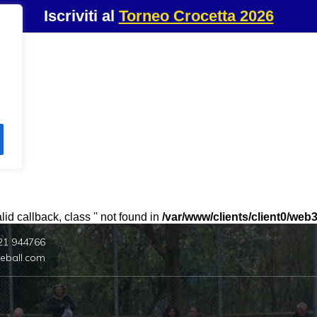
Iscriviti al
Torneo Crocetta 2026
id callback, class '' not found in
/var/www/clients/client0/we
21 944766
eball.com