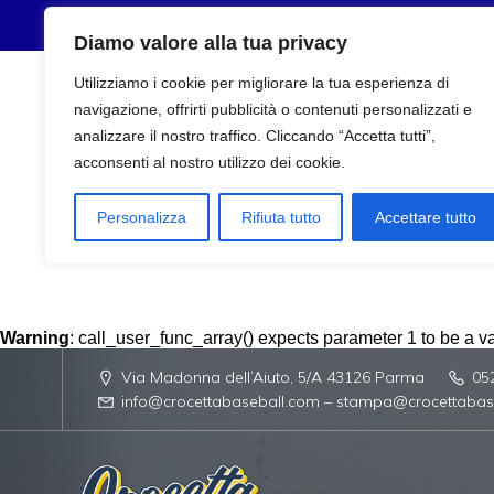
Diamo valore alla tua privacy
Utilizziamo i cookie per migliorare la tua esperienza di
navigazione, offrirti pubblicità o contenuti personalizzati e
analizzare il nostro traffico. Cliccando “Accetta tutti”,
acconsenti al nostro utilizzo dei cookie.
Personalizza
Rifiuta tutto
Accettare tutto
Warning
: call_user_func_array() expects parameter 1 to be a val
Via Madonna dell’Aiuto, 5/A 43126 Parma
05
info@crocettabaseball.com – stampa@crocettabas