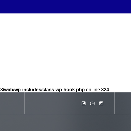
b33/web/wp-includes/class-wp-hook.php
on line
324