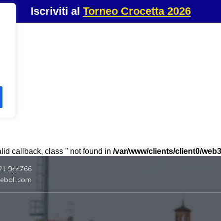
Iscriviti al
Torneo Crocetta 2026
id callback, class '' not found in
/var/www/clients/client0/we
21 944766
eball.com